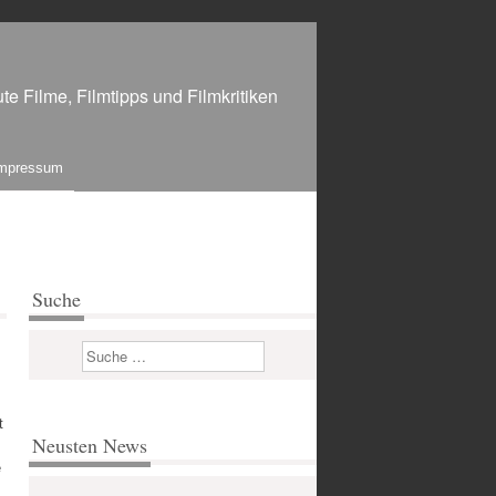
te Filme, Filmtipps und Filmkritiken
mpressum
Suche
Suchen
t
Neusten News
e