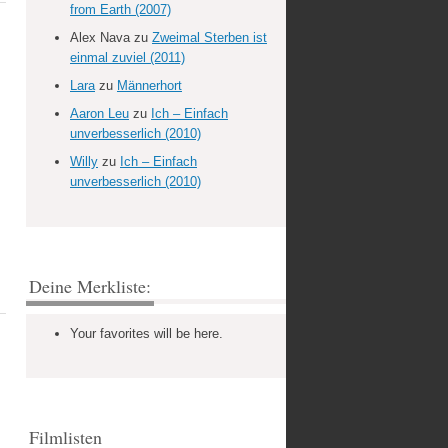
from Earth (2007)
Alex Nava
zu
Zweimal Sterben ist
einmal zuviel (2011)
Lara
zu
Männerhort
Aaron Leu
zu
Ich – Einfach
unverbesserlich (2010)
Willy
zu
Ich – Einfach
unverbesserlich (2010)
Deine Merkliste:
Your favorites will be here.
Filmlisten