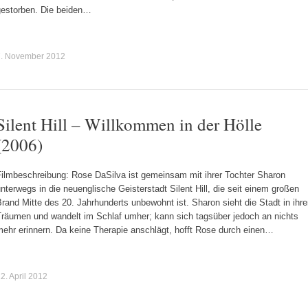
gestorben. Die beiden…
7. November 2012
Silent Hill – Willkommen in der Hölle
(2006)
Filmbeschreibung: Rose DaSilva ist gemeinsam mit ihrer Tochter Sharon
nterwegs in die neuenglische Geisterstadt Silent Hill, die seit einem großen
rand Mitte des 20. Jahrhunderts unbewohnt ist. Sharon sieht die Stadt in ihr
Träumen und wandelt im Schlaf umher; kann sich tagsüber jedoch an nichts
mehr erinnern. Da keine Therapie anschlägt, hofft Rose durch einen…
2. April 2012