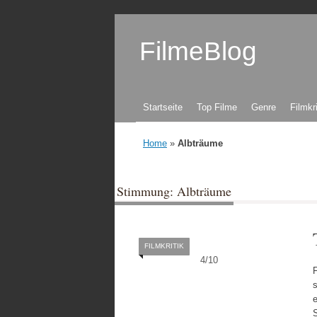
FilmeBlog
Zum Inhalt springen
Startseite
Top Filme
Genre
Filmkr
Home
»
Albträume
Stimmung: Albträume
FILMKRITIK
4
/
10
F
s
e
S