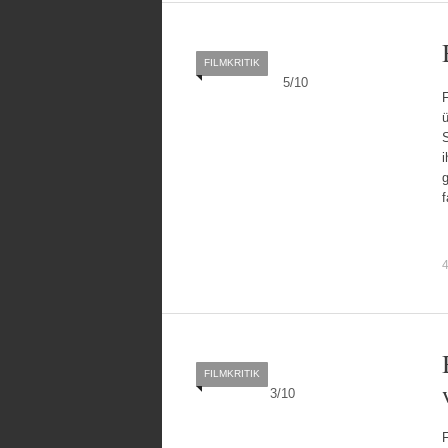
FILMKRITIK
5
/
10
F
ü
4
FILMKRITIK
3
/
10
F