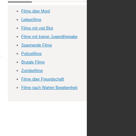
Filme über Mord
Liebesfilme
Filme mit viel Blut
Filme mit keiner Jugendfreigabe
Spannende Filme
Polizeifilme
Brutale Filme
Zombiefilme
Filme über Freundschaft
Filme nach Wahrer Begebenheit