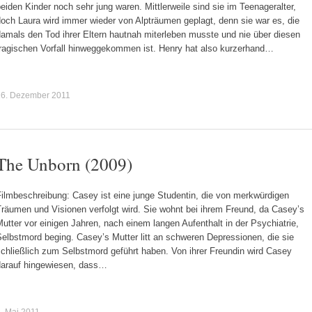
eiden Kinder noch sehr jung waren. Mittlerweile sind sie im Teenageralter,
och Laura wird immer wieder von Alpträumen geplagt, denn sie war es, die
amals den Tod ihrer Eltern hautnah miterleben musste und nie über diesen
tragischen Vorfall hinweggekommen ist. Henry hat also kurzerhand…
16. Dezember 2011
The Unborn (2009)
Filmbeschreibung: Casey ist eine junge Studentin, die von merkwürdigen
räumen und Visionen verfolgt wird. Sie wohnt bei ihrem Freund, da Casey’s
utter vor einigen Jahren, nach einem langen Aufenthalt in der Psychiatrie,
elbstmord beging. Casey’s Mutter litt an schweren Depressionen, die sie
chließlich zum Selbstmord geführt haben. Von ihrer Freundin wird Casey
darauf hingewiesen, dass…
. Mai 2011