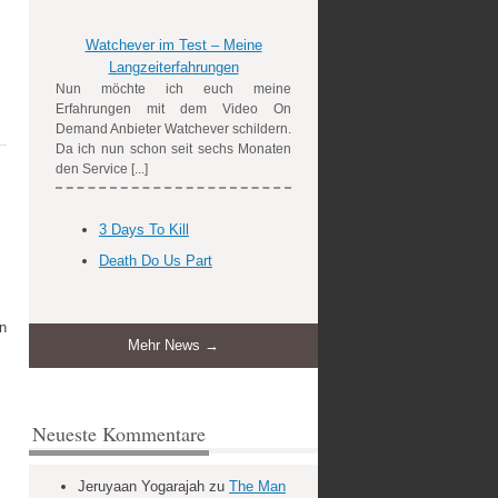
Watchever im Test – Meine
Langzeiterfahrungen
Nun möchte ich euch meine
Erfahrungen mit dem Video On
Demand Anbieter Watchever schildern.
Da ich nun schon seit sechs Monaten
den Service [...]
3 Days To Kill
Death Do Us Part
en
Mehr News →
Neueste Kommentare
Jeruyaan Yogarajah
zu
The Man