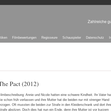
Zahlreiche gu
itiken
Filmbewertungen
Regisseure
Schauspieler
Datenschutz
I
The Pact (2012)
ilmbeschreibung: Annie und Nicole hatten eine schwere Kindheit. Ihr Vater ha
ie schon früh verlassen und ihre Mutter hat die beiden nur mit strenger Hand
rzogen. Oft mussten die beiden zur Strafe in den Kleiderschrank und dort ihr
trafe absitzen. Doch dies hat nun ein Ende, denn ihre Mutter ist vor kurzem