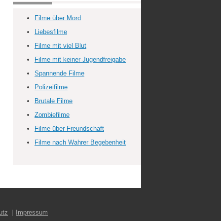
Filme über Mord
Liebesfilme
Filme mit viel Blut
Filme mit keiner Jugendfreigabe
Spannende Filme
Polizeifilme
Brutale Filme
Zombiefilme
Filme über Freundschaft
Filme nach Wahrer Begebenheit
utz
Impressum