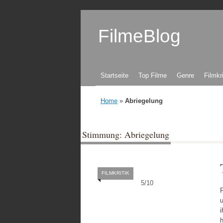
FilmeBlog
Zum Inhalt springen
Startseite
Top Filme
Genre
Filmkr
Home
»
Abriegelung
Stimmung: Abriegelung
FILMKRITIK
5
/
10
F
i