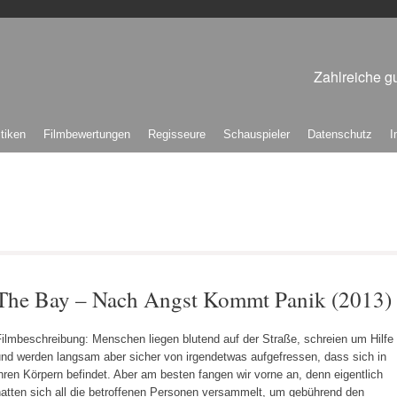
Zahlreiche gu
itiken
Filmbewertungen
Regisseure
Schauspieler
Datenschutz
I
The Bay – Nach Angst Kommt Panik (2013)
ilmbeschreibung: Menschen liegen blutend auf der Straße, schreien um Hilfe
und werden langsam aber sicher von irgendetwas aufgefressen, dass sich in
hren Körpern befindet. Aber am besten fangen wir vorne an, denn eigentlich
hatten sich all die betroffenen Personen versammelt, um gebührend den