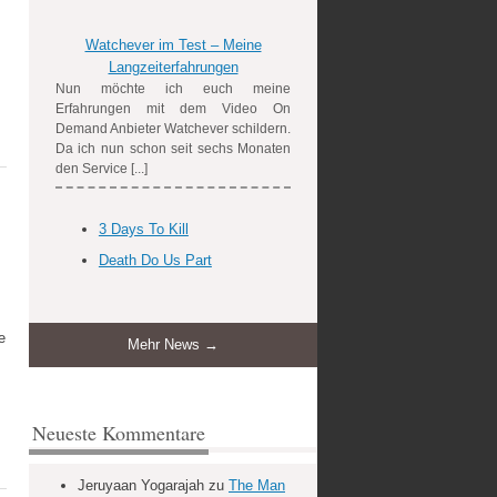
Watchever im Test – Meine
Langzeiterfahrungen
Nun möchte ich euch meine
Erfahrungen mit dem Video On
Demand Anbieter Watchever schildern.
Da ich nun schon seit sechs Monaten
den Service [...]
3 Days To Kill
Death Do Us Part
e
Mehr News →
Neueste Kommentare
Jeruyaan Yogarajah
zu
The Man