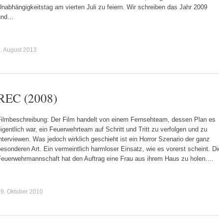
nabhängigkeitstag am vierten Juli zu feiern. Wir schreiben das Jahr 2009
und…
. August 2013
REC (2008)
Filmbeschreibung: Der Film handelt von einem Fernsehteam, dessen Plan es
igentlich war, ein Feuerwehrteam auf Schritt und Tritt zu verfolgen und zu
nterviewen. Was jedoch wirklich geschieht ist ein Horror Szenario der ganz
esonderen Art. Ein vermeintlich harmloser Einsatz, wie es vorerst scheint. Di
Feuerwehrmannschaft hat den Auftrag eine Frau aus ihrem Haus zu holen.…
9. Oktober 2010