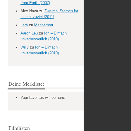
from Earth (2007)
Alex Nava
zu
Zweimal Sterben ist
einmal zuviel (2011)
Lara
zu
Männerhort
Aaron Leu
zu
Ich – Einfach
unverbesserlich (2010)
Willy
zu
Ich – Einfach
unverbesserlich (2010)
Deine Merkliste:
Your favorites will be here.
Filmlisten