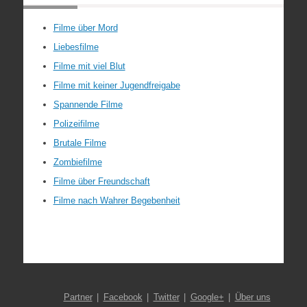
Filme über Mord
Liebesfilme
Filme mit viel Blut
Filme mit keiner Jugendfreigabe
Spannende Filme
Polizeifilme
Brutale Filme
Zombiefilme
Filme über Freundschaft
Filme nach Wahrer Begebenheit
Partner
Facebook
Twitter
Google+
Über uns