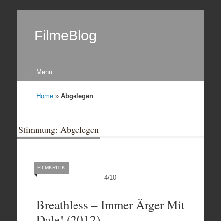
FilmeBlog
Menü
Zum Inhalt springen
Home
»
Abgelegen
Stimmung: Abgelegen
FILMKRITIK
4
/
10
Breathless – Immer Ärger Mit
Dale! (2012)