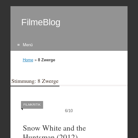
FilmeBlog
Menü
Zum Inhalt springen
Home
»
8 Zwerge
Stimmung: 8 Zwerge
FILMKRITIK
6
/
10
Snow White and the
Huntsman (2012)