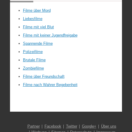
Filme über Mord
Liebesfilme
Filme mit viel Blut
Filme mit keiner Jugendfreigabe
Spannende Filme
Polizeifilme
Brutale Filme
Zombiefilme
Filme über Freundschaft
Filme nach Wahrer Begebenheit
Partner
Facebook
Twitter
Google+
Über uns