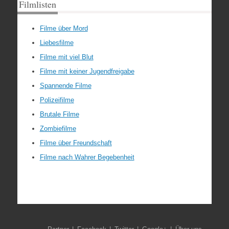
Filmlisten
Filme über Mord
Liebesfilme
Filme mit viel Blut
Filme mit keiner Jugendfreigabe
Spannende Filme
Polizeifilme
Brutale Filme
Zombiefilme
Filme über Freundschaft
Filme nach Wahrer Begebenheit