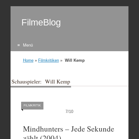
FilmeBlog
Menü
Zum Inhalt springen
Home
»
Filmkritiken
»
Will Kemp
Schauspieler: Will Kemp
FILMKRITIK
7
/
10
Mindhunters – Jede Sekunde
zählt (2004)