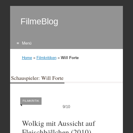
FilmeBlog
Menü
Zum Inhalt springen
Home
»
Filmkritiken
»
Will Forte
Schauspieler: Will Forte
FILMKRITIK
9
/
10
Wolkig mit Aussicht auf
Fleischbällchen (2010)