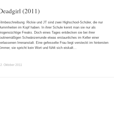
Deadgirl (2011)
ilmbeschreibung: Rickie und JT sind zwei Highschool-Schüler, die nur
Dummheiten im Kopf haben. In ihrer Schule kennt man sie nur als
drogensüchtige Freaks. Doch eines Tages entdecken sie bei ihrer
routinemäßigen Schwänzerrunde etwas erstaunliches im Keller einer
erlassenen Irrenanstalt. Eine gefesselte Frau liegt versteckt im hintersten
immer, sie spricht kein Wort und fühlt sich eiskalt…
2. Oktober 2011