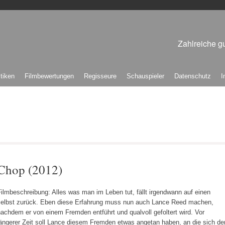
Zahlreiche gu
itiken
Filmbewertungen
Regisseure
Schauspieler
Datenschutz
I
Chop (2012)
ilmbeschreibung: Alles was man im Leben tut, fällt irgendwann auf einen
selbst zurück. Eben diese Erfahrung muss nun auch Lance Reed machen,
achdem er von einem Fremden entführt und qualvoll gefoltert wird. Vor
ängerer Zeit soll Lance diesem Fremden etwas angetan haben, an die sich de