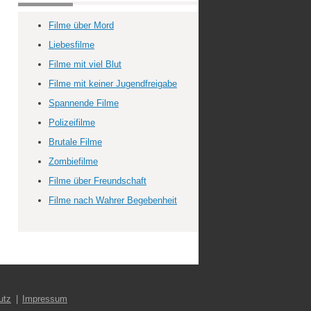
Filme über Mord
Liebesfilme
Filme mit viel Blut
Filme mit keiner Jugendfreigabe
Spannende Filme
Polizeifilme
Brutale Filme
Zombiefilme
Filme über Freundschaft
Filme nach Wahrer Begebenheit
utz
Impressum