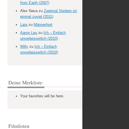
from Earth (2007)
Alex Nava
zu
Zweimal Sterben ist
einmal zuviel (2011)
Lara
zu
Männerhort
Aaron Leu
zu
Ich – Einfach
unverbesserlich (2010)
Willy
zu
Ich – Einfach
unverbesserlich (2010)
Deine Merkliste:
Your favorites will be here.
Filmlisten