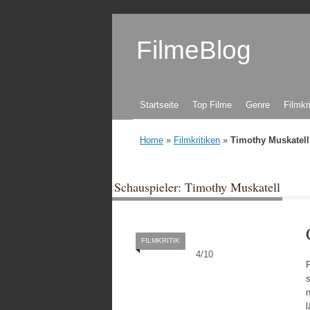
FilmeBlog
Zum Inhalt springen
Startseite
Top Filme
Genre
Filmkr
Home
»
Filmkritiken
»
Timothy Muskatell
Schauspieler: Timothy Muskatell
FILMKRITIK
4
/
10
F
n
l