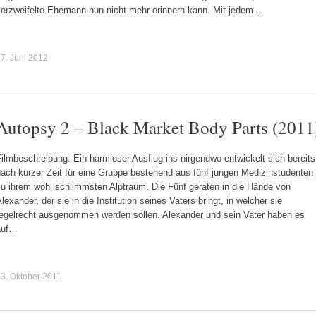
verzweifelte Ehemann nun nicht mehr erinnern kann. Mit jedem…
7. Juni 2012
Autopsy 2 – Black Market Body Parts (2011
ilmbeschreibung: Ein harmloser Ausflug ins nirgendwo entwickelt sich bereits
ach kurzer Zeit für eine Gruppe bestehend aus fünf jungen Medizinstudenten
zu ihrem wohl schlimmsten Alptraum. Die Fünf geraten in die Hände von
lexander, der sie in die Institution seines Vaters bringt, in welcher sie
regelrecht ausgenommen werden sollen. Alexander und sein Vater haben es
auf…
3. Oktober 2011