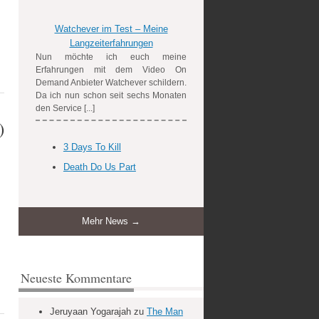
Watchever im Test – Meine
Langzeiterfahrungen
Nun möchte ich euch meine
Erfahrungen mit dem Video On
Demand Anbieter Watchever schildern.
Da ich nun schon seit sechs Monaten
den Service [...]
)
3 Days To Kill
Death Do Us Part
Mehr News →
Neueste Kommentare
Jeruyaan Yogarajah
zu
The Man