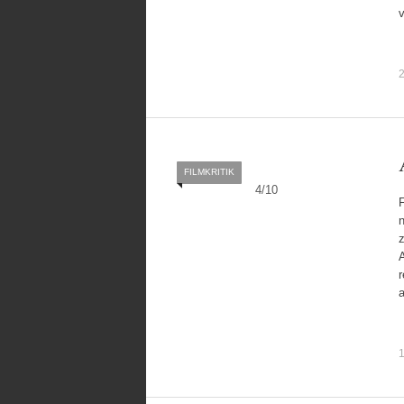
2
FILMKRITIK
4
/
10
F
n
A
1