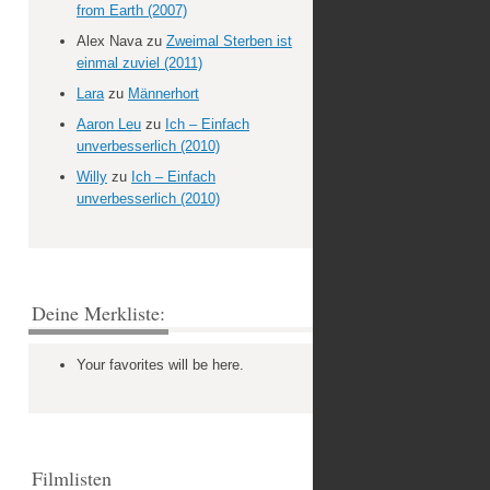
from Earth (2007)
Alex Nava
zu
Zweimal Sterben ist
einmal zuviel (2011)
Lara
zu
Männerhort
Aaron Leu
zu
Ich – Einfach
unverbesserlich (2010)
Willy
zu
Ich – Einfach
unverbesserlich (2010)
Deine Merkliste:
Your favorites will be here.
Filmlisten