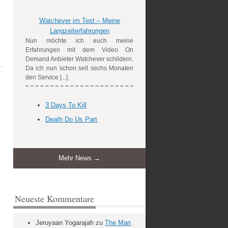
Watchever im Test – Meine
Langzeiterfahrungen
Nun möchte ich euch meine
Erfahrungen mit dem Video On
Demand Anbieter Watchever schildern.
Da ich nun schon seit sechs Monaten
den Service [...]
3 Days To Kill
Death Do Us Part
Mehr News →
Neueste Kommentare
Jeruyaan Yogarajah
zu
The Man