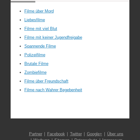
Filme über Mord
Liebesfilme
Filme mit viel Blut
Filme mit keiner Jugendfreigabe
Spannende Filme
Polizeifilme
Brutale Filme
Zombiefilme
Filme über Freundschaft
Filme nach Wahrer Begebenheit
Partner
Facebook
Twitter
Google+
Über uns