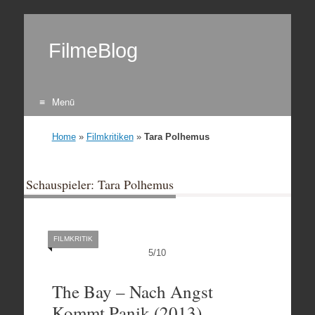
FilmeBlog
Menü
Zum Inhalt springen
Home
»
Filmkritiken
»
Tara Polhemus
Schauspieler: Tara Polhemus
FILMKRITIK
5
/
10
The Bay – Nach Angst
Kommt Panik (2013)