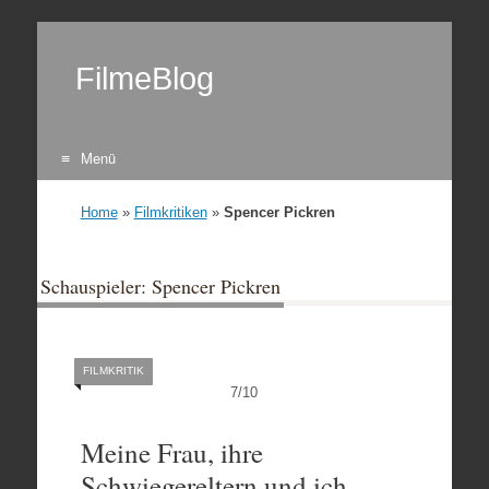
FilmeBlog
Menü
Zum Inhalt springen
Home
»
Filmkritiken
»
Spencer Pickren
Schauspieler: Spencer Pickren
FILMKRITIK
7
/
10
Meine Frau, ihre
Schwiegereltern und ich