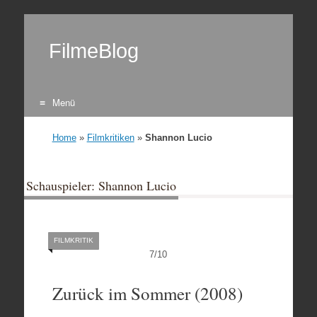
FilmeBlog
Menü
Zum Inhalt springen
Home
»
Filmkritiken
»
Shannon Lucio
Schauspieler: Shannon Lucio
FILMKRITIK
7
/
10
Zurück im Sommer (2008)