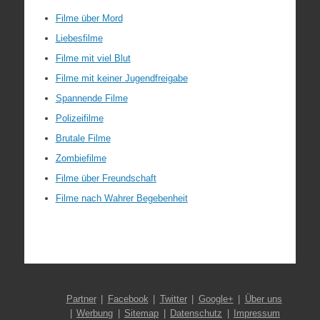
Filme über Mord
Liebesfilme
Filme mit viel Blut
Filme mit keiner Jugendfreigabe
Spannende Filme
Polizeifilme
Brutale Filme
Zombiefilme
Filme über Freundschaft
Filme nach Wahrer Begebenheit
Partner
Facebook
Twitter
Google+
Über uns
Werbung
Sitemap
Datenschutz
Impressum