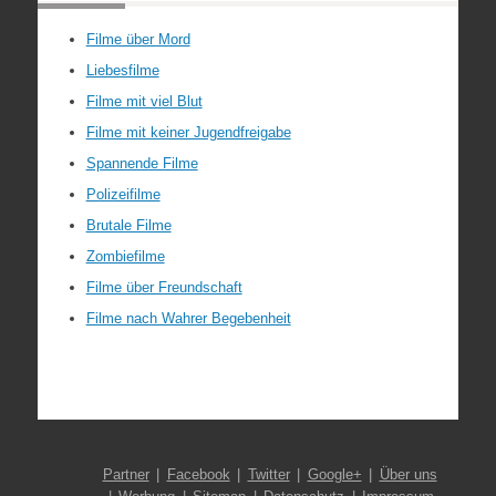
Filme über Mord
Liebesfilme
Filme mit viel Blut
Filme mit keiner Jugendfreigabe
Spannende Filme
Polizeifilme
Brutale Filme
Zombiefilme
Filme über Freundschaft
Filme nach Wahrer Begebenheit
Partner
Facebook
Twitter
Google+
Über uns