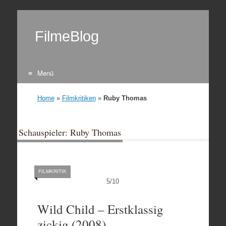
FilmeBlog
Menü
Zum Inhalt springen
Home
»
Filmkritiken
»
Ruby Thomas
Schauspieler: Ruby Thomas
FILMKRITIK
5
/
10
Wild Child – Erstklassig
zickig (2008)