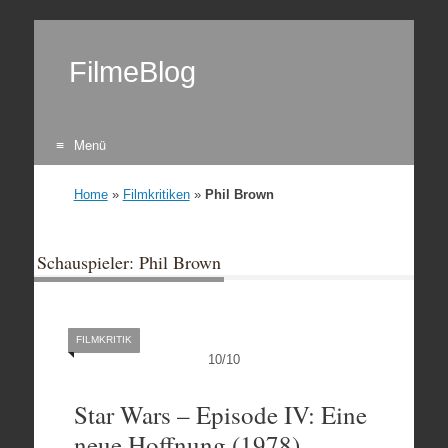
FilmeBlog
Menü
Zum Inhalt springen
Home
»
Filmkritiken
»
Phil Brown
Schauspieler: Phil Brown
FILMKRITIK
10
/
10
Star Wars – Episode IV: Eine
neue Hoffnung (1978)