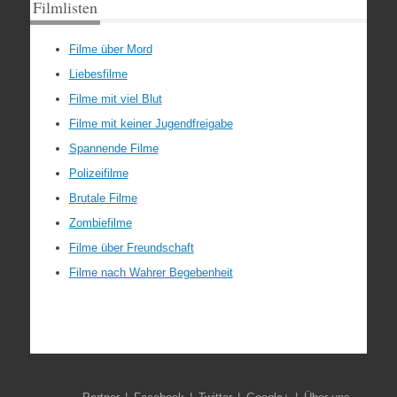
Filmlisten
Filme über Mord
Liebesfilme
Filme mit viel Blut
Filme mit keiner Jugendfreigabe
Spannende Filme
Polizeifilme
Brutale Filme
Zombiefilme
Filme über Freundschaft
Filme nach Wahrer Begebenheit