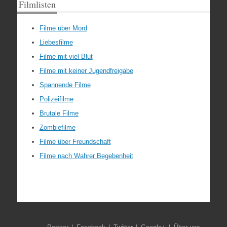
Filmlisten
Filme über Mord
Liebesfilme
Filme mit viel Blut
Filme mit keiner Jugendfreigabe
Spannende Filme
Polizeifilme
Brutale Filme
Zombiefilme
Filme über Freundschaft
Filme nach Wahrer Begebenheit