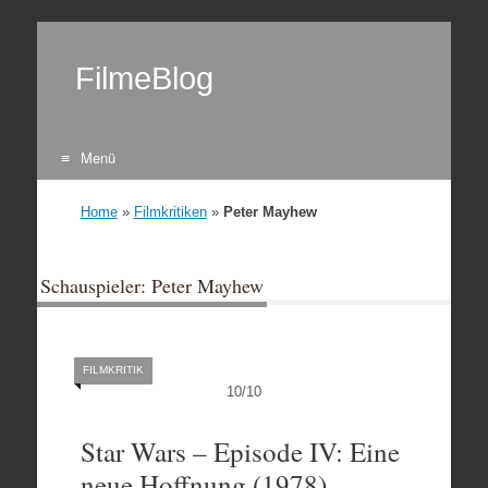
FilmeBlog
Menü
Zum Inhalt springen
Home
»
Filmkritiken
»
Peter Mayhew
Schauspieler: Peter Mayhew
FILMKRITIK
10
/
10
Star Wars – Episode IV: Eine
neue Hoffnung (1978)