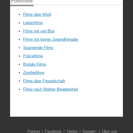
Filmlisten
Filme über Mord
Liebesfilme
Filme mit viel Blut
Filme mit keiner Jugendfreigabe
Spannende Filme
Polizeifilme
Brutale Filme
Zombiefilme
Filme über Freundschaft
Filme nach Wahrer Begebenheit
Partner
Facebook
Twitter
Google+
Über uns