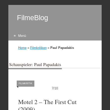
FilmeBlog
Menü
Zum Inhalt springen
Home
»
Filmkritiken
»
Paul Papadakis
Schauspieler: Paul Papadakis
FILMKRITIK
7
/
10
Motel 2 – The First Cut
(2009)