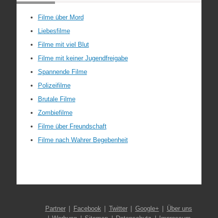
Filme über Mord
Liebesfilme
Filme mit viel Blut
Filme mit keiner Jugendfreigabe
Spannende Filme
Polizeifilme
Brutale Filme
Zombiefilme
Filme über Freundschaft
Filme nach Wahrer Begebenheit
Partner
Facebook
Twitter
Google+
Über uns