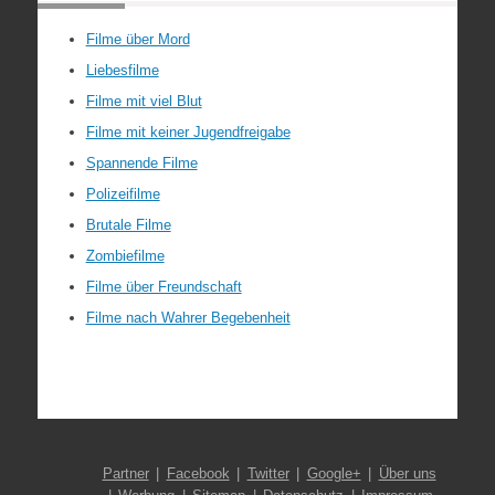
Filme über Mord
Liebesfilme
Filme mit viel Blut
Filme mit keiner Jugendfreigabe
Spannende Filme
Polizeifilme
Brutale Filme
Zombiefilme
Filme über Freundschaft
Filme nach Wahrer Begebenheit
Partner
Facebook
Twitter
Google+
Über uns