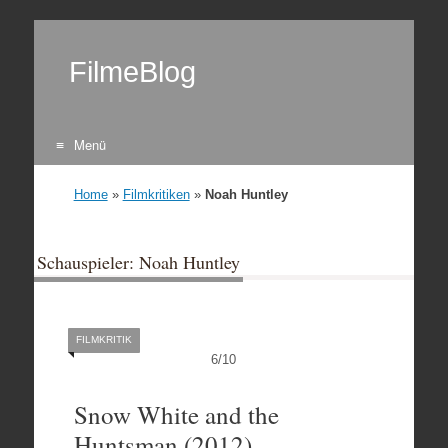
FilmeBlog
Menü
Zum Inhalt springen
Home
»
Filmkritiken
»
Noah Huntley
Schauspieler: Noah Huntley
FILMKRITIK
6
/
10
Snow White and the
Huntsman (2012)