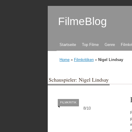
FilmeBlog
Zum Inhalt springen
Startseite
Top Filme
Genre
Filmkr
Home
»
Filmkritiken
»
Nigel Lindsay
Schauspieler: Nigel Lindsay
FILMKRITIK
8
/
10
n