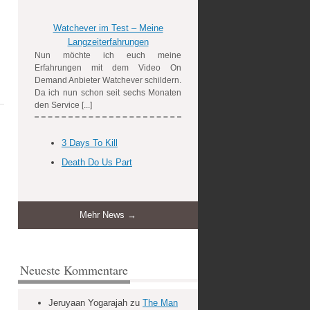
Watchever im Test – Meine
Langzeiterfahrungen
Nun möchte ich euch meine
Erfahrungen mit dem Video On
Demand Anbieter Watchever schildern.
Da ich nun schon seit sechs Monaten
den Service [...]
3 Days To Kill
Death Do Us Part
Mehr News →
Neueste Kommentare
Jeruyaan Yogarajah
zu
The Man