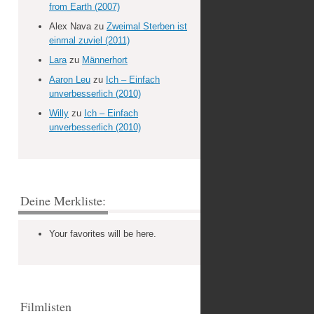
from Earth (2007)
Alex Nava
zu
Zweimal Sterben ist
einmal zuviel (2011)
Lara
zu
Männerhort
Aaron Leu
zu
Ich – Einfach
unverbesserlich (2010)
Willy
zu
Ich – Einfach
unverbesserlich (2010)
Deine Merkliste:
Your favorites will be here.
Filmlisten