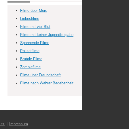
Filme über Mord
Liebesfilme
Filme mit viel Blut
Filme mit keiner Jugendfreigabe
Spannende Filme
Polizeifilme
Brutale Filme
Zombiefilme
Filme über Freundschaft
Filme nach Wahrer Begebenheit
utz
Impressum