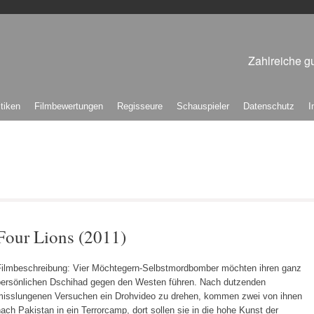
Zahlreiche gu
itiken
Filmbewertungen
Regisseure
Schauspieler
Datenschutz
I
Four Lions (2011)
Filmbeschreibung: Vier Möchtegern-Selbstmordbomber möchten ihren ganz
persönlichen Dschihad gegen den Westen führen. Nach dutzenden
misslungenen Versuchen ein Drohvideo zu drehen, kommen zwei von ihnen
ach Pakistan in ein Terrorcamp, dort sollen sie in die hohe Kunst der