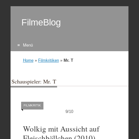
FilmeBlog
Menü
Zum Inhalt springen
Home
»
Filmkritiken
»
Mr. T
Schauspieler: Mr. T
FILMKRITIK
9
/
10
Wolkig mit Aussicht auf
Fleischbällchen (2010)