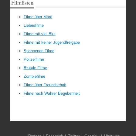
Filmlisten
Filme über Mord
Liebesfilme
Filme mit viel Blut
Filme mit keiner Jugendfreigabe
Spannende Filme
Polizeifilme
Brutale Filme
Zombiefilme
Filme über Freundschaft
Filme nach Wahrer Begebenheit