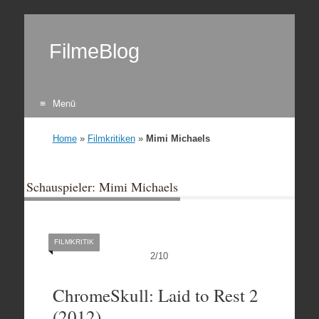
FilmeBlog
Menü
Zum Inhalt springen
Home
»
Filmkritiken
»
Mimi Michaels
Schauspieler: Mimi Michaels
FILMKRITIK
2
/
10
ChromeSkull: Laid to Rest 2
(2012)