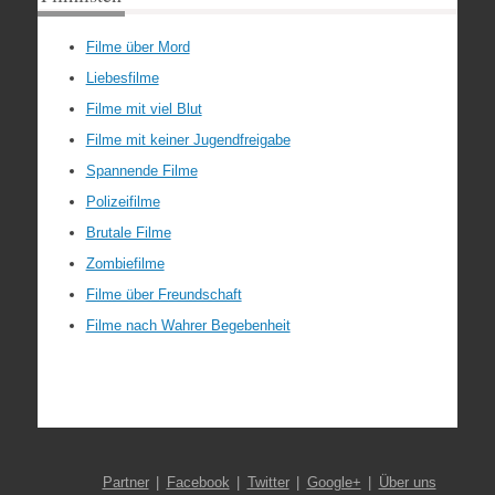
Filme über Mord
Liebesfilme
Filme mit viel Blut
Filme mit keiner Jugendfreigabe
Spannende Filme
Polizeifilme
Brutale Filme
Zombiefilme
Filme über Freundschaft
Filme nach Wahrer Begebenheit
Partner
Facebook
Twitter
Google+
Über uns