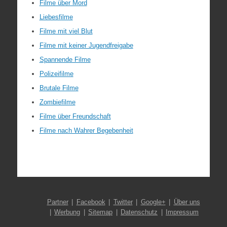
Filme über Mord
Liebesfilme
Filme mit viel Blut
Filme mit keiner Jugendfreigabe
Spannende Filme
Polizeifilme
Brutale Filme
Zombiefilme
Filme über Freundschaft
Filme nach Wahrer Begebenheit
Partner
Facebook
Twitter
Google+
Über uns
Werbung
Sitemap
Datenschutz
Impressum