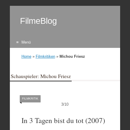
FilmeBlog
Menü
Zum Inhalt springen
Home
»
Filmkritiken
»
Michou Friesz
Schauspieler: Michou Friesz
FILMKRITIK
3
/
10
In 3 Tagen bist du tot (2007)