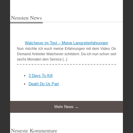
Neusten News
Watchever im Test – Meine Langzeiterfahrungen
Nun möchte ich euch meine Erfahrungen mit dem Video On
Demand Anbieter Watchever schildern. Da ich nun schon seit
sechs Monaten den Service [...]
3 Days To Kill
Death Do Us Part
Mehr News →
Neueste Kommentare