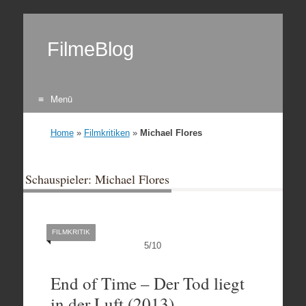
FilmeBlog
Menü
Zum Inhalt springen
Home
»
Filmkritiken
»
Michael Flores
Schauspieler: Michael Flores
FILMKRITIK
5
/
10
End of Time – Der Tod liegt
in der Luft (2013)