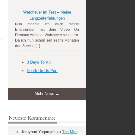
Watchever im Test – Meine
Langzeiterfahrungen
Nun möchte ich euch meine
Erfahrungen mit dem Video On
Demand Anbieter Watchever schildern.
Da ich nun schon seit sechs Monaten
den Service [...]
3 Days To Kill
Death Do Us Part
Mehr News →
Neueste Kommentare
Jeruyaan Yogarajah
zu
The Man