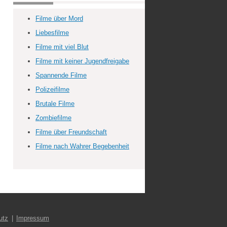
Filme über Mord
Liebesfilme
Filme mit viel Blut
Filme mit keiner Jugendfreigabe
Spannende Filme
Polizeifilme
Brutale Filme
Zombiefilme
Filme über Freundschaft
Filme nach Wahrer Begebenheit
utz
Impressum