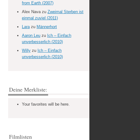
from Earth (2007)
Alex Nava
zu
Zweimal Sterben ist
einmal zuviel (2011)
Lara
zu
Männerhort
Aaron Leu
zu
Ich – Einfach
unverbesserlich (2010)
Willy
zu
Ich – Einfach
unverbesserlich (2010)
Deine Merkliste:
Your favorites will be here.
Filmlisten