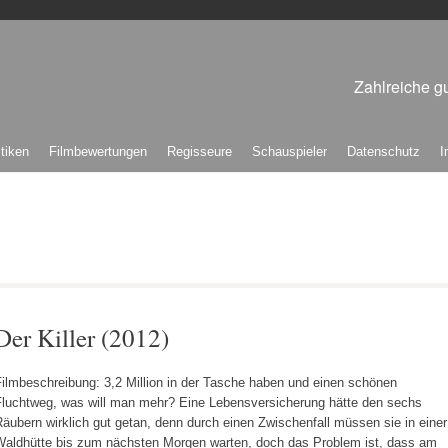
Zahlreiche gu
itiken
Filmbewertungen
Regisseure
Schauspieler
Datenschutz
I
Der Killer (2012)
Filmbeschreibung: 3,2 Million in der Tasche haben und einen schönen
Fluchtweg, was will man mehr? Eine Lebensversicherung hätte den sechs
äubern wirklich gut getan, denn durch einen Zwischenfall müssen sie in einer
Waldhütte bis zum nächsten Morgen warten, doch das Problem ist, dass am