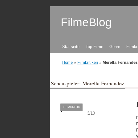
FilmeBlog
Zum Inhalt springen
Startseite
Top Filme
Genre
Filmkr
Home
»
Filmkritiken
»
Merella Fernandez
Schauspieler: Merella Fernandez
FILMKRITIK
3
/
10
R