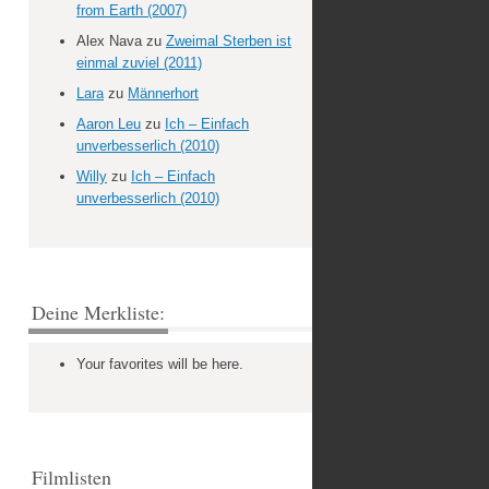
from Earth (2007)
Alex Nava
zu
Zweimal Sterben ist
einmal zuviel (2011)
Lara
zu
Männerhort
Aaron Leu
zu
Ich – Einfach
unverbesserlich (2010)
Willy
zu
Ich – Einfach
unverbesserlich (2010)
Deine Merkliste:
Your favorites will be here.
Filmlisten