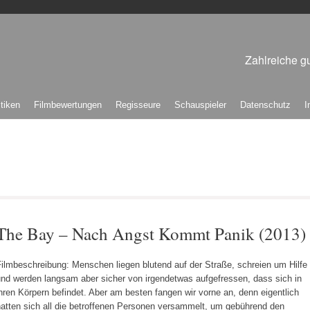
Zahlreiche gu
itiken
Filmbewertungen
Regisseure
Schauspieler
Datenschutz
I
The Bay – Nach Angst Kommt Panik (2013)
ilmbeschreibung: Menschen liegen blutend auf der Straße, schreien um Hilfe
und werden langsam aber sicher von irgendetwas aufgefressen, dass sich in
hren Körpern befindet. Aber am besten fangen wir vorne an, denn eigentlich
hatten sich all die betroffenen Personen versammelt, um gebührend den