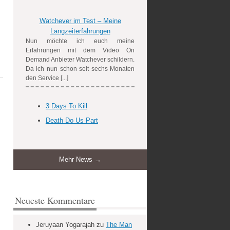
Watchever im Test – Meine
Langzeiterfahrungen
Nun möchte ich euch meine
Erfahrungen mit dem Video On
Demand Anbieter Watchever schildern.
Da ich nun schon seit sechs Monaten
den Service [...]
3 Days To Kill
Death Do Us Part
Mehr News →
Neueste Kommentare
Jeruyaan Yogarajah
zu
The Man