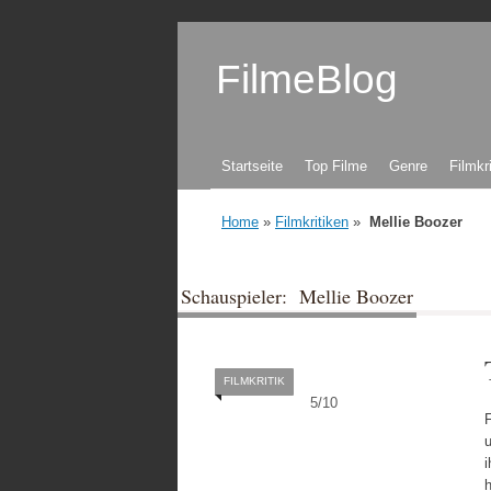
FilmeBlog
Zum Inhalt springen
Startseite
Top Filme
Genre
Filmkr
Home
»
Filmkritiken
»
Mellie Boozer
Schauspieler: Mellie Boozer
FILMKRITIK
5
/
10
F
i