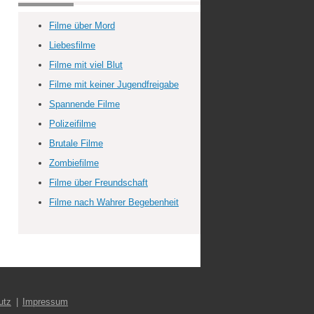
Filme über Mord
Liebesfilme
Filme mit viel Blut
Filme mit keiner Jugendfreigabe
Spannende Filme
Polizeifilme
Brutale Filme
Zombiefilme
Filme über Freundschaft
Filme nach Wahrer Begebenheit
utz
Impressum