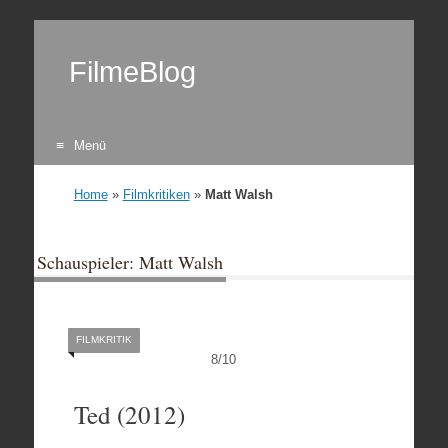
FilmeBlog
Menü
Zum Inhalt springen
Home
»
Filmkritiken
»
Matt Walsh
Schauspieler: Matt Walsh
FILMKRITIK
8
/
10
Ted (2012)