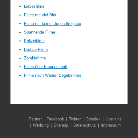
Liebesfilme
Filme mit viel Blut
Filme mit keiner Jugendfreigabe
Spannende Filme
Polizeifilme
Brutale Filme
Zombiefilme
Filme über Freundschaft
Filme nach Wahrer Begebenheit
Partner
Facebook
Twitter
Google+
Über uns
Werbung
Sitemap
Datenschutz
Impressum