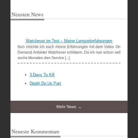
Neusten News
Watchever im Test – Meine Langzeiterfahrungen
Nun möchte ich euch meine Erfahrungen mit dem Video On
Demand Anbieter Watchever schildern. Da ich nun schon seit
sechs Monaten den Service [...]
3 Days To Kill
Death Do Us Part
Mehr News →
Neueste Kommentare