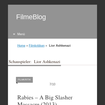
FilmeBlog
Menü
Zum Inhalt springen
Home
»
Filmkritiken
»
Lior Ashkenazi
Schauspieler: Lior Ashkenazi
FILMKRITIK
7
/
10
Rabies – A Big Slasher
Massacre (2013)