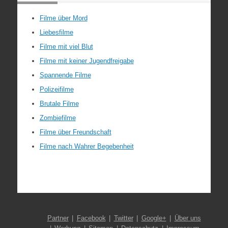
Filme über Mord
Liebesfilme
Filme mit viel Blut
Filme mit keiner Jugendfreigabe
Spannende Filme
Polizeifilme
Brutale Filme
Zombiefilme
Filme über Freundschaft
Filme nach Wahrer Begebenheit
Partner
Facebook
Twitter
Google+
Über uns