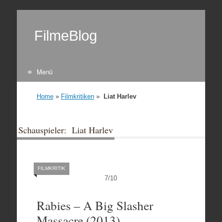
FilmeBlog
Menü
Zum Inhalt springen
Home
»
Filmkritiken
»
Liat Harlev
Schauspieler: Liat Harlev
FILMKRITIK
7
/
10
Rabies – A Big Slasher
Massacre (2013)