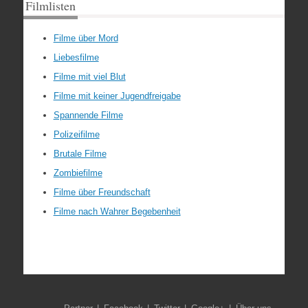
Filmlisten
Filme über Mord
Liebesfilme
Filme mit viel Blut
Filme mit keiner Jugendfreigabe
Spannende Filme
Polizeifilme
Brutale Filme
Zombiefilme
Filme über Freundschaft
Filme nach Wahrer Begebenheit