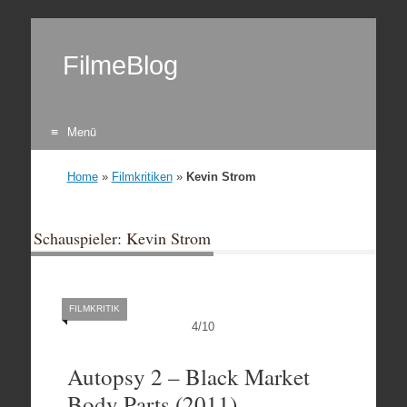
FilmeBlog
Menü
Zum Inhalt springen
Home
»
Filmkritiken
»
Kevin Strom
Schauspieler: Kevin Strom
FILMKRITIK
4
/
10
Autopsy 2 – Black Market
Body Parts (2011)