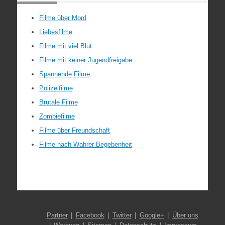
Filme über Mord
Liebesfilme
Filme mit viel Blut
Filme mit keiner Jugendfreigabe
Spannende Filme
Polizeifilme
Brutale Filme
Zombiefilme
Filme über Freundschaft
Filme nach Wahrer Begebenheit
Partner
Facebook
Twitter
Google+
Über uns