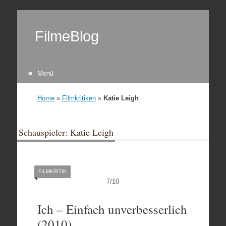
FilmeBlog
Menü
Zum Inhalt springen
Home
»
Filmkritiken
»
Katie Leigh
Schauspieler: Katie Leigh
FILMKRITIK
7
/
10
Ich – Einfach unverbesserlich
(2010)