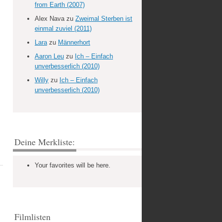
from Earth (2007)
Alex Nava
zu
Zweimal Sterben ist
einmal zuviel (2011)
Lara
zu
Männerhort
Aaron Leu
zu
Ich – Einfach
unverbesserlich (2010)
Willy
zu
Ich – Einfach
unverbesserlich (2010)
Deine Merkliste:
Your favorites will be here.
Filmlisten