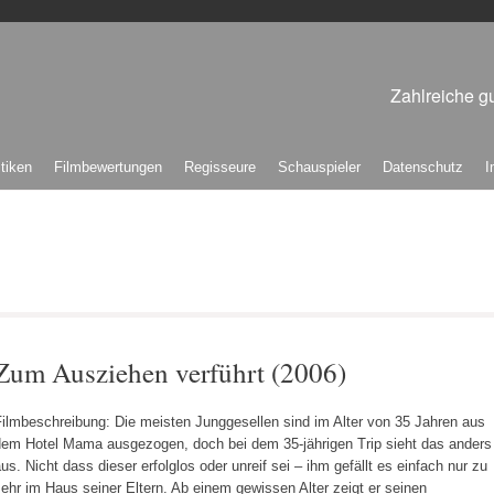
Zahlreiche gu
itiken
Filmbewertungen
Regisseure
Schauspieler
Datenschutz
I
Zum Ausziehen verführt (2006)
Filmbeschreibung: Die meisten Junggesellen sind im Alter von 35 Jahren aus
dem Hotel Mama ausgezogen, doch bei dem 35-jährigen Trip sieht das anders
us. Nicht dass dieser erfolglos oder unreif sei – ihm gefällt es einfach nur zu
ehr im Haus seiner Eltern. Ab einem gewissen Alter zeigt er seinen