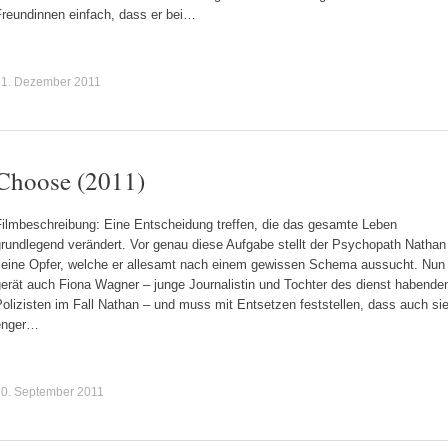
Freundinnen einfach, dass er bei…
31. Dezember 2011
Choose (2011)
Filmbeschreibung: Eine Entscheidung treffen, die das gesamte Leben
grundlegend verändert. Vor genau diese Aufgabe stellt der Psychopath Nathan
seine Opfer, welche er allesamt nach einem gewissen Schema aussucht. Nun
gerät auch Fiona Wagner – junge Journalistin und Tochter des dienst habende
olizisten im Fall Nathan – und muss mit Entsetzen feststellen, dass auch si
enger…
30. September 2011