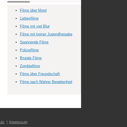
Filme über Mord
Liebesfilme
Filme mit viel Blut
Filme mit keiner Jugendfreigabe
Spannende Filme
Polizeifilme
Brutale Filme
Zombiefilme
Filme über Freundschaft
Filme nach Wahrer Begebenheit
utz
Impressum