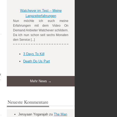
Watchever im Test – Meine
Langzeiterfahrungen
Nun möchte ich euch meine
Erfahrungen mit dem Video On
Demand Anbieter Watchever schildern.
Da ich nun schon seit sechs Monaten
den Service [...]
3 Days To Kill
Death Do Us Part
n
e
Mehr News →
Neueste Kommentare
Jeruyaan Yogarajah
zu
The Man