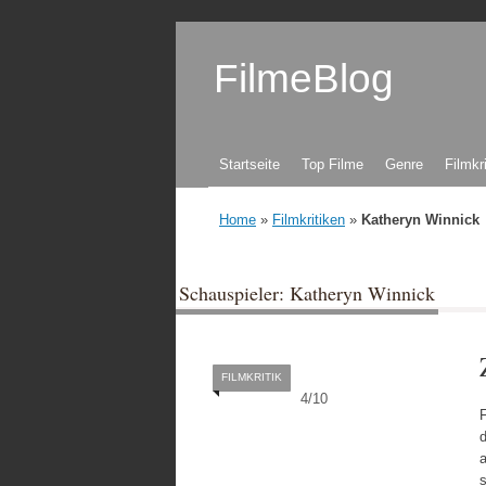
FilmeBlog
Zum Inhalt springen
Startseite
Top Filme
Genre
Filmkr
Home
»
Filmkritiken
»
Katheryn Winnick
Schauspieler: Katheryn Winnick
FILMKRITIK
4
/
10
a
s