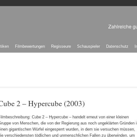
Zahlreiche gu
itiken
Filmbewertungen
Regisseure
Schauspieler
Datenschutz
I
Cube 2 – Hypercube (2003)
Filmbeschreibung: Cube 2 – Hypercube – handelt erneut von einer kleinen
Gruppe von Menschen, die von der Regierung aus noch ungeklärten Gründen i
einen gigantischen Würfel eingesperrt wurden, in dem sie versuchen müssen,
die verschiedensten tödlichen und unmenschlichen Fallen zu überwinden, um