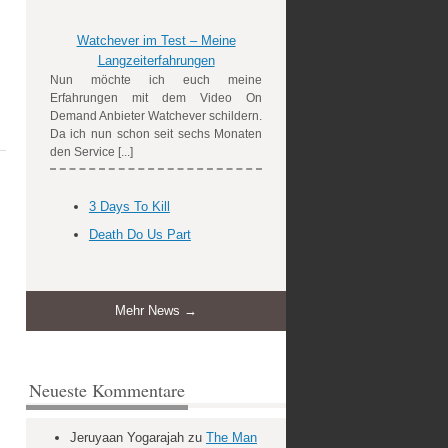
Watchever im Test – Meine
Langzeiterfahrungen
Nun möchte ich euch meine
Erfahrungen mit dem Video On
Demand Anbieter Watchever schildern.
Da ich nun schon seit sechs Monaten
den Service [...]
3 Days To Kill
Death Do Us Part
Mehr News →
Neueste Kommentare
Jeruyaan Yogarajah
zu
The Man