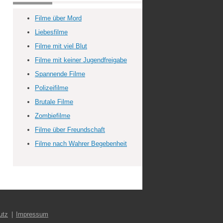
Filme über Mord
Liebesfilme
Filme mit viel Blut
Filme mit keiner Jugendfreigabe
Spannende Filme
Polizeifilme
Brutale Filme
Zombiefilme
Filme über Freundschaft
Filme nach Wahrer Begebenheit
utz
Impressum