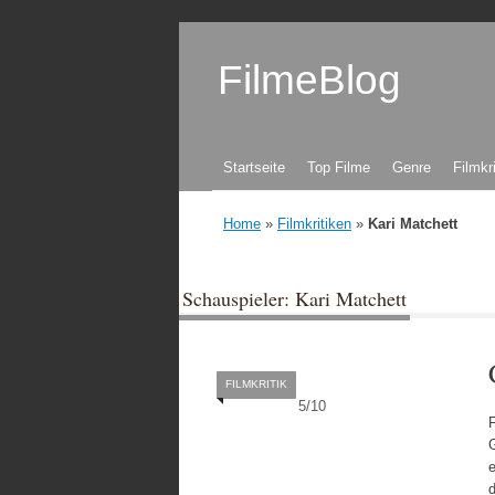
FilmeBlog
Zum Inhalt springen
Startseite
Top Filme
Genre
Filmkr
Home
»
Filmkritiken
»
Kari Matchett
Schauspieler: Kari Matchett
FILMKRITIK
5
/
10