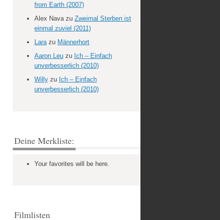
from Earth (2007)
Alex Nava
zu
Zweimal Sterben ist
einmal zuviel (2011)
Lara
zu
Männerhort
Aaron Leu
zu
Ich – Einfach
unverbesserlich (2010)
Willy
zu
Ich – Einfach
unverbesserlich (2010)
Deine Merkliste:
Your favorites will be here.
Filmlisten