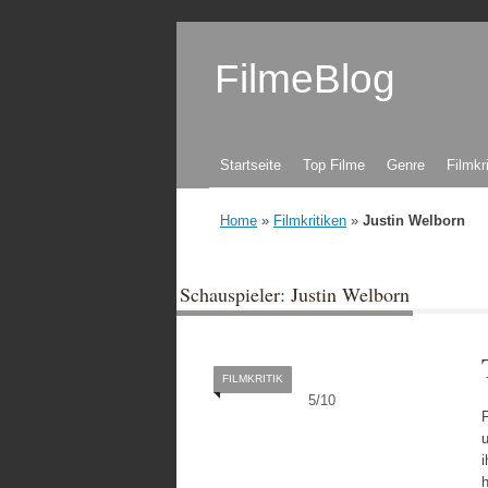
FilmeBlog
Zum Inhalt springen
Startseite
Top Filme
Genre
Filmkr
Home
»
Filmkritiken
»
Justin Welborn
Schauspieler: Justin Welborn
FILMKRITIK
5
/
10
F
i