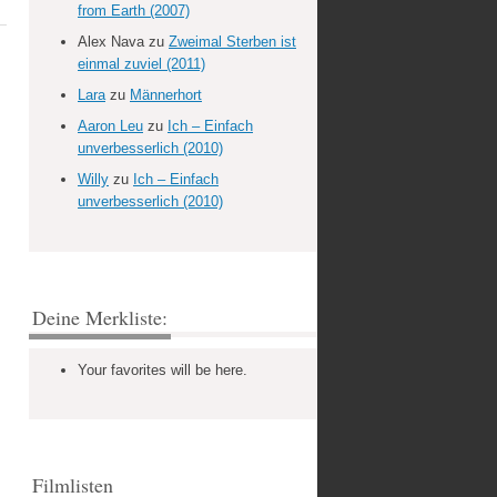
from Earth (2007)
Alex Nava
zu
Zweimal Sterben ist
einmal zuviel (2011)
Lara
zu
Männerhort
Aaron Leu
zu
Ich – Einfach
unverbesserlich (2010)
Willy
zu
Ich – Einfach
unverbesserlich (2010)
Deine Merkliste:
Your favorites will be here.
Filmlisten