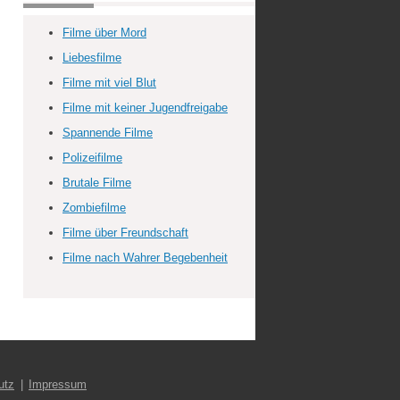
Filme über Mord
Liebesfilme
Filme mit viel Blut
Filme mit keiner Jugendfreigabe
Spannende Filme
Polizeifilme
Brutale Filme
Zombiefilme
Filme über Freundschaft
Filme nach Wahrer Begebenheit
utz
Impressum