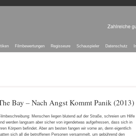
Zahlreiche gu
itiken
Filmbewertungen
Regisseure
Schauspieler
Datenschutz
I
The Bay – Nach Angst Kommt Panik (2013)
ilmbeschreibung: Menschen liegen blutend auf der Straße, schreien um Hilfe
und werden langsam aber sicher von irgendetwas aufgefressen, dass sich in
hren Körpern befindet. Aber am besten fangen wir vorne an, denn eigentlich
hatten sich all die betroffenen Personen versammelt, um gebührend den