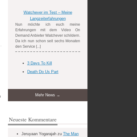
Watchever im Test – Meine
Langzeiterfahrungen
Nun möchte ich euch meine
Erfahrungen mit dem Video On
Demand Anbieter Watchever schildern.
Da ich nun schon seit sechs Monaten
den Service [...]
3 Days To Kill
Death Do Us Part
Mehr News →
n
Neueste Kommentare
Jeruyaan Yogarajah
zu
The Man