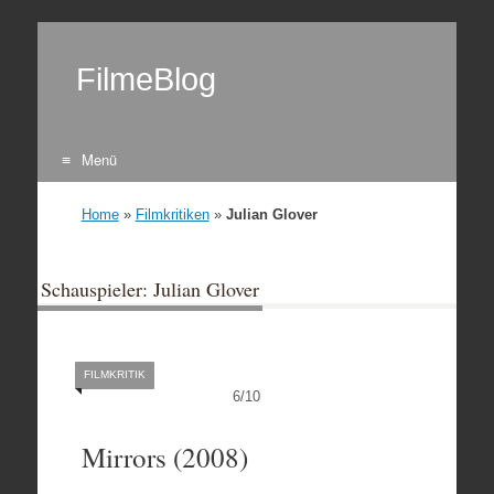
FilmeBlog
Menü
Zum Inhalt springen
Home
»
Filmkritiken
»
Julian Glover
Schauspieler: Julian Glover
FILMKRITIK
6
/
10
Mirrors (2008)