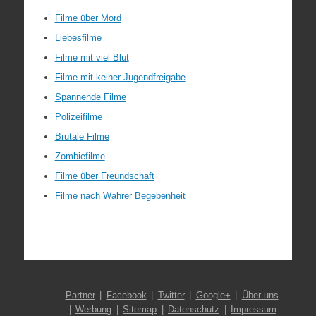
Filme über Mord
Liebesfilme
Filme mit viel Blut
Filme mit keiner Jugendfreigabe
Spannende Filme
Polizeifilme
Brutale Filme
Zombiefilme
Filme über Freundschaft
Filme nach Wahrer Begebenheit
Partner
Facebook
Twitter
Google+
Über uns
Werbung
Sitemap
Datenschutz
Impressum