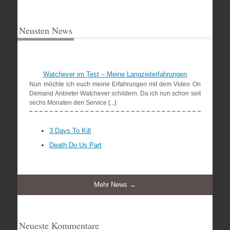
Neusten News
Watchever im Test – Meine Langzeiterfahrungen
Nun möchte ich euch meine Erfahrungen mit dem Video On
Demand Anbieter Watchever schildern. Da ich nun schon seit
sechs Monaten den Service [...]
3 Days To Kill
Death Do Us Part
Mehr News →
Neueste Kommentare