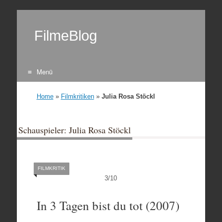
FilmeBlog
Menü
Zum Inhalt springen
Home
»
Filmkritiken
»
Julia Rosa Stöckl
Schauspieler: Julia Rosa Stöckl
FILMKRITIK
3
/
10
In 3 Tagen bist du tot (2007)