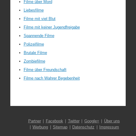
Filme über Mord
Liebesfilme
Filme mit viel Blut
Filme mit keiner Jugendfreigabe
Spannende Filme
Polizeifilme
Brutale Filme
Zombiefilme
Filme über Freundschaft
Filme nach Wahrer Begebenheit
Partner
Facebook
Twitter
Google+
Über uns
Werbung
Sitemap
Datenschutz
Impressum