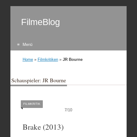
FilmeBlog
Menü
Zum Inhalt springen
Home
»
Filmkritiken
»
JR Bourne
Schauspieler: JR Bourne
FILMKRITIK
7
/
10
Brake (2013)