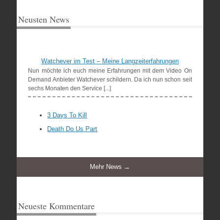
Neusten News
Watchever im Test – Meine Langzeiterfahrungen
Nun möchte ich euch meine Erfahrungen mit dem Video On
Demand Anbieter Watchever schildern. Da ich nun schon seit
sechs Monaten den Service [...]
3 Days To Kill
Death Do Us Part
Mehr News →
Neueste Kommentare