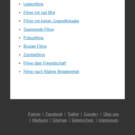
Liebesfilme
Filme mit viel Blut
Filme mit keiner Jugendfreigabe
Spannende Filme
Polizeifilme
Brutale Filme
Zombiefilme
Filme über Freundschaft
Filme nach Wahrer Begebenheit
Partner
Facebook
Twitter
Google+
Über uns
Werbung
Sitemap
Datenschutz
Impressum