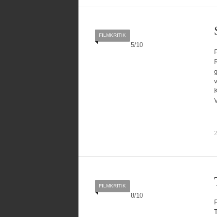
FILMKRITIK
5
/
10
F
R
v
K
FILMKRITIK
8
/
10