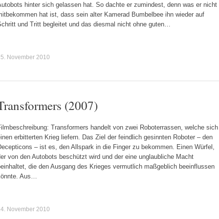
utobots hinter sich gelassen hat. So dachte er zumindest, denn was er nicht
mitbekommen hat ist, dass sein alter Kamerad Bumbelbee ihn wieder auf
chritt und Tritt begleitet und das diesmal nicht ohne guten…
15. November 2010
Transformers (2007)
Filmbeschreibung: Transformers handelt von zwei Roboterrassen, welche sich
inen erbitterten Krieg liefern. Das Ziel der feindlich gesinnten Roboter – den
ecepticons – ist es, den Allspark in die Finger zu bekommen. Einen Würfel,
er von den Autobots beschützt wird und der eine unglaubliche Macht
beinhaltet, die den Ausgang des Krieges vermutlich maßgeblich beeinflussen
könnte. Aus…
14. November 2010