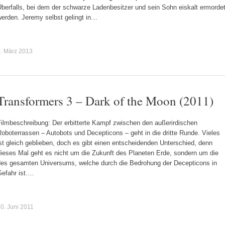
berfalls, bei dem der schwarze Ladenbesitzer und sein Sohn eiskalt ermorde
werden. Jeremy selbst gelingt in…
. März 2013
Transformers 3 – Dark of the Moon (2011)
Filmbeschreibung: Der erbitterte Kampf zwischen den außerirdischen
oboterrassen – Autobots und Decepticons – geht in die dritte Runde. Vieles
st gleich geblieben, doch es gibt einen entscheidenden Unterschied, denn
dieses Mal geht es nicht um die Zukunft des Planeten Erde, sondern um die
des gesamten Universums, welche durch die Bedrohung der Decepticons in
Gefahr ist.…
0. Juni 2011