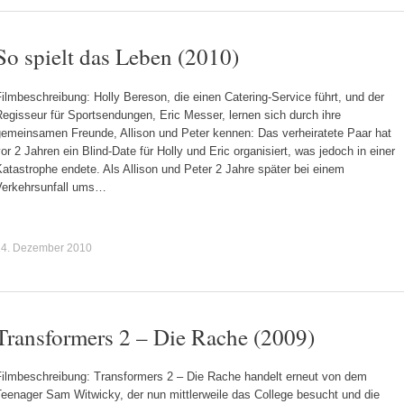
So spielt das Leben (2010)
ilmbeschreibung: Holly Bereson, die einen Catering-Service führt, und der
egisseur für Sportsendungen, Eric Messer, lernen sich durch ihre
gemeinsamen Freunde, Allison und Peter kennen: Das verheiratete Paar hat
or 2 Jahren ein Blind-Date für Holly und Eric organisiert, was jedoch in einer
atastrophe endete. Als Allison und Peter 2 Jahre später bei einem
Verkehrsunfall ums…
24. Dezember 2010
Transformers 2 – Die Rache (2009)
Filmbeschreibung: Transformers 2 – Die Rache handelt erneut von dem
Teenager Sam Witwicky, der nun mittlerweile das College besucht und die