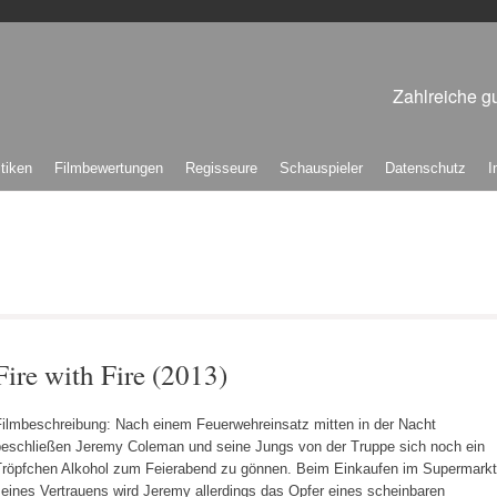
Zahlreiche gu
itiken
Filmbewertungen
Regisseure
Schauspieler
Datenschutz
I
Fire with Fire (2013)
Filmbeschreibung: Nach einem Feuerwehreinsatz mitten in der Nacht
beschließen Jeremy Coleman und seine Jungs von der Truppe sich noch ein
Tröpfchen Alkohol zum Feierabend zu gönnen. Beim Einkaufen im Supermarkt
eines Vertrauens wird Jeremy allerdings das Opfer eines scheinbaren