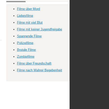
Filme über Mord
Liebesfilme
Filme mit viel Blut
Filme mit keiner Jugendfreigabe
Spannende Filme
Polizeifilme
Brutale Filme
Zombiefilme
Filme über Freundschaft
Filme nach Wahrer Begebenheit