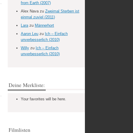
from Earth (2007)
Alex Nava
zu
Zweimal Sterben ist
einmal zuviel (2011)
Lara
zu
Männerhort
Aaron Leu
zu
Ich – Einfach
unverbesserlich (2010)
Willy
zu
Ich – Einfach
unverbesserlich (2010)
Deine Merkliste:
Your favorites will be here.
Filmlisten