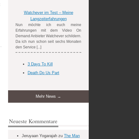
t
Watchever im Test – Meine
Langzeiterfahrungen
Nun möchte ich euch meine
Erfahrungen mit dem Video On
Demand Anbieter Watchever schildern.
Da ich nun schon seit sechs Monaten
den Service [...]
3 Days To Kill
Death Do Us Part
Mehr News →
Neueste Kommentare
Jeruyaan Yogarajah
zu
The Man