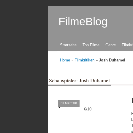
FilmeBlog
Zum Inhalt springen
Startseite
Top Filme
Genre
Filmkr
Home
»
Filmkritiken
»
Josh Duhamel
Schauspieler: Josh Duhamel
FILMKRITIK
6
/
10
s