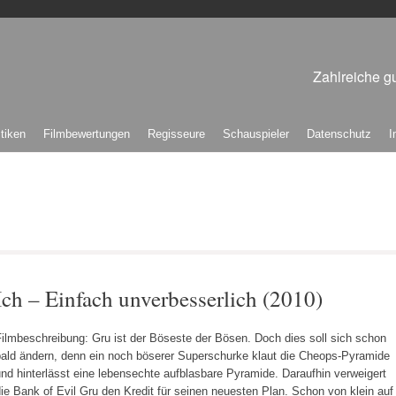
Zahlreiche gu
itiken
Filmbewertungen
Regisseure
Schauspieler
Datenschutz
I
Ich – Einfach unverbesserlich (2010)
ilmbeschreibung: Gru ist der Böseste der Bösen. Doch dies soll sich schon
bald ändern, denn ein noch böserer Superschurke klaut die Cheops-Pyramide
nd hinterlässt eine lebensechte aufblasbare Pyramide. Daraufhin verweigert
ie Bank of Evil Gru den Kredit für seinen neuesten Plan. Schon von klein auf