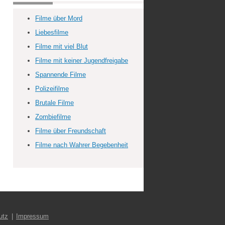
Filme über Mord
Liebesfilme
Filme mit viel Blut
Filme mit keiner Jugendfreigabe
Spannende Filme
Polizeifilme
Brutale Filme
Zombiefilme
Filme über Freundschaft
Filme nach Wahrer Begebenheit
utz
Impressum