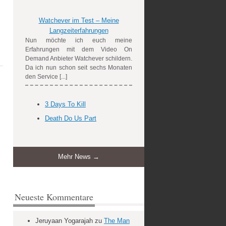
Watchever im Test – Meine
Langzeiterfahrungen
Nun möchte ich euch meine
Erfahrungen mit dem Video On
Demand Anbieter Watchever schildern.
Da ich nun schon seit sechs Monaten
den Service [...]
3 Days To Kill
Death Do Us Part
Mehr News →
Neueste Kommentare
Jeruyaan Yogarajah
zu
The Man