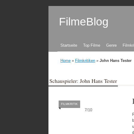
FilmeBlog
Zum Inhalt springen
Startseite
Top Filme
Genre
Filmkr
Home
»
Filmkritiken
»
John Hans Tester
Schauspieler: John Hans Tester
FILMKRITIK
7
/
10
F
u
d