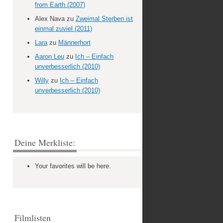
from Earth (2007)
Alex Nava
zu
Zweimal Sterben ist
einmal zuviel (2011)
Lara
zu
Männerhort
Aaron Leu
zu
Ich – Einfach
unverbesserlich (2010)
Willy
zu
Ich – Einfach
unverbesserlich (2010)
Deine Merkliste:
Your favorites will be here.
Filmlisten