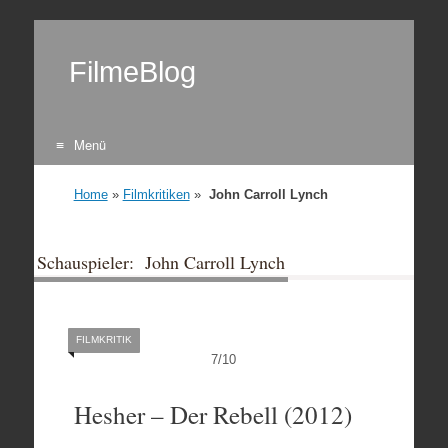
FilmeBlog
Menü
Zum Inhalt springen
Home
»
Filmkritiken
»
John Carroll Lynch
Schauspieler: John Carroll Lynch
FILMKRITIK
7
/
10
Hesher – Der Rebell (2012)