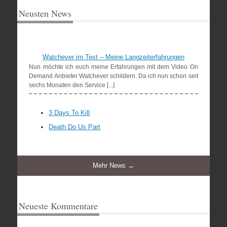
Neusten News
Watchever im Test – Meine Langzeiterfahrungen
Nun möchte ich euch meine Erfahrungen mit dem Video On
Demand Anbieter Watchever schildern. Da ich nun schon seit
sechs Monaten den Service [...]
3 Days To Kill
Death Do Us Part
Mehr News →
Neueste Kommentare