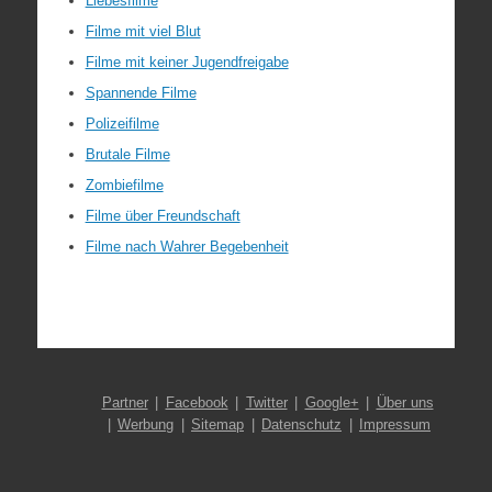
Liebesfilme
Filme mit viel Blut
Filme mit keiner Jugendfreigabe
Spannende Filme
Polizeifilme
Brutale Filme
Zombiefilme
Filme über Freundschaft
Filme nach Wahrer Begebenheit
Partner
Facebook
Twitter
Google+
Über uns
Werbung
Sitemap
Datenschutz
Impressum