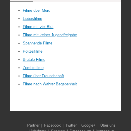
Filme über Mord
Liebesfilme
Filme mit viel Blut
Filme mit keiner Jugendfreigabe
Spannende Filme
Polizeifilme
Brutale Filme
Zombiefilme
Filme über Freundschaft
Filme nach Wahrer Begebenheit
Partner
Facebook
Twitter
Google+
Über uns