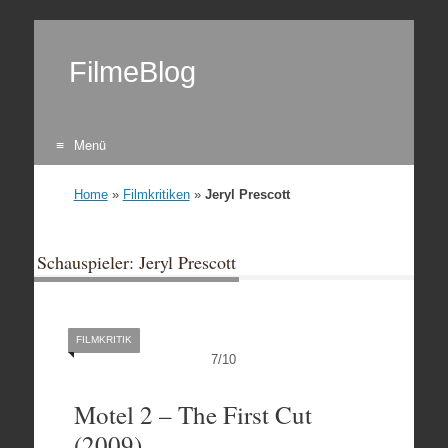
FilmeBlog
Menü
Zum Inhalt springen
Home
»
Filmkritiken
»
Jeryl Prescott
Schauspieler: Jeryl Prescott
FILMKRITIK
7
/
10
Motel 2 – The First Cut
(2009)