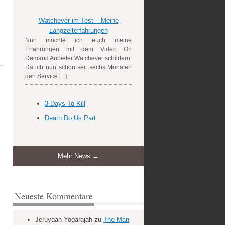
Watchever im Test – Meine
Langzeiterfahrungen
Nun möchte ich euch meine
Erfahrungen mit dem Video On
Demand Anbieter Watchever schildern.
Da ich nun schon seit sechs Monaten
den Service [...]
3 Days To Kill
Death Do Us Part
Mehr News →
Neueste Kommentare
Jeruyaan Yogarajah
zu
The Man