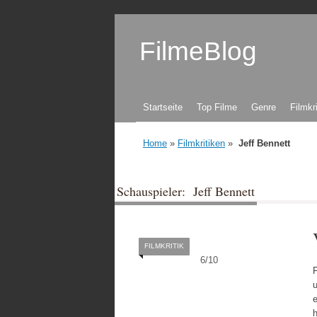
FilmeBlog
Zum Inhalt springen
Startseite
Top Filme
Genre
Filmkr
Home
»
Filmkritiken
»
Jeff Bennett
Schauspieler: Jeff Bennett
FILMKRITIK
6
/
10
u
e
h