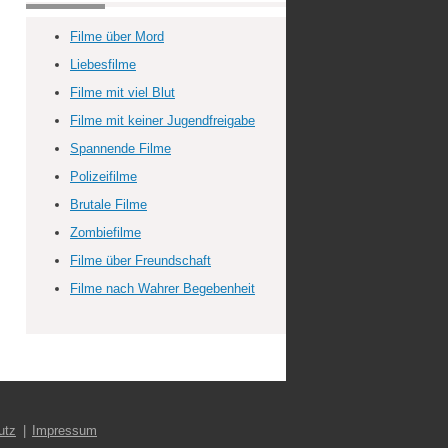
Filme über Mord
Liebesfilme
Filme mit viel Blut
Filme mit keiner Jugendfreigabe
Spannende Filme
Polizeifilme
Brutale Filme
Zombiefilme
Filme über Freundschaft
Filme nach Wahrer Begebenheit
utz
Impressum