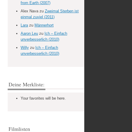
from Earth (2007)
Alex Nava
zu
Zweimal Sterben ist
einmal zuviel (2011)
Lara
zu
Männerhort
Aaron Leu
zu
Ich – Einfach
unverbesserlich (2010)
Willy
zu
Ich – Einfach
unverbesserlich (2010)
Deine Merkliste:
Your favorites will be here.
Filmlisten