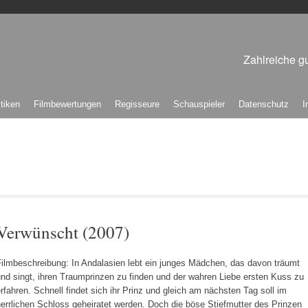
Zahlreiche gu
itiken
Filmbewertungen
Regisseure
Schauspieler
Datenschutz
I
Verwünscht (2007)
Filmbeschreibung: In Andalasien lebt ein junges Mädchen, das davon träumt
nd singt, ihren Traumprinzen zu finden und der wahren Liebe ersten Kuss zu
rfahren. Schnell findet sich ihr Prinz und gleich am nächsten Tag soll im
errlichen Schloss geheiratet werden. Doch die böse Stiefmutter des Prinzen