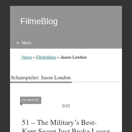
FilmeBlog
Menü
Zum Inhalt springen
Home
»
Filmkritiken
»
Jason London
Schauspieler: Jason London
FILMKRITIK
5
/
10
51 – The Military’s Best-
Kept Secret Just Broke Loose