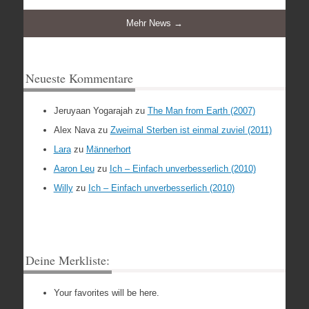
Mehr News →
Neueste Kommentare
Jeruyaan Yogarajah
zu
The Man from Earth (2007)
Alex Nava
zu
Zweimal Sterben ist einmal zuviel (2011)
Lara
zu
Männerhort
Aaron Leu
zu
Ich – Einfach unverbesserlich (2010)
Willy
zu
Ich – Einfach unverbesserlich (2010)
Deine Merkliste:
Your favorites will be here.