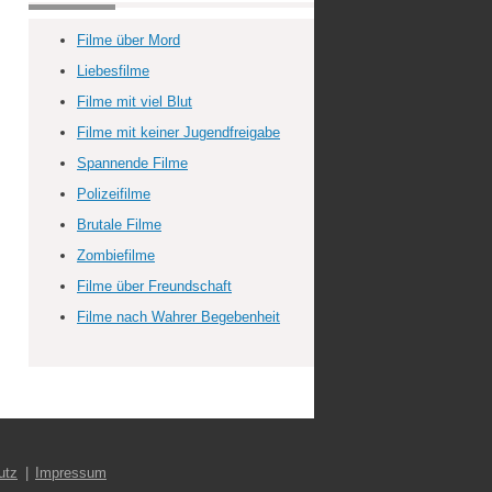
Filme über Mord
Liebesfilme
Filme mit viel Blut
Filme mit keiner Jugendfreigabe
Spannende Filme
Polizeifilme
Brutale Filme
Zombiefilme
Filme über Freundschaft
Filme nach Wahrer Begebenheit
utz
Impressum