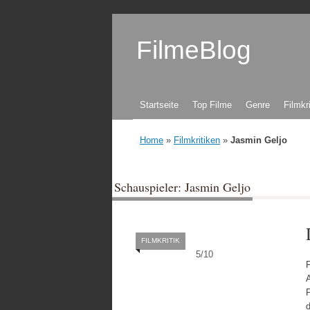
FilmeBlog
Zum Inhalt springen
Startseite
Top Filme
Genre
Filmkr
Home
»
Filmkritiken
»
Jasmin Geljo
Schauspieler: Jasmin Geljo
FILMKRITIK
5
/
10
F
A