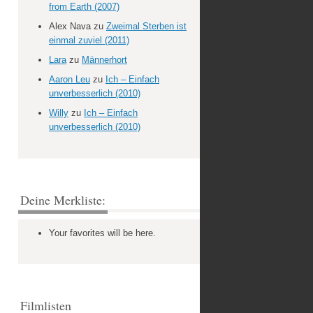
from Earth (2007)
Alex Nava
zu
Zweimal Sterben ist
einmal zuviel (2011)
Lara
zu
Männerhort
Aaron Leu
zu
Ich – Einfach
unverbesserlich (2010)
Willy
zu
Ich – Einfach
unverbesserlich (2010)
Deine Merkliste:
Your favorites will be here.
Filmlisten