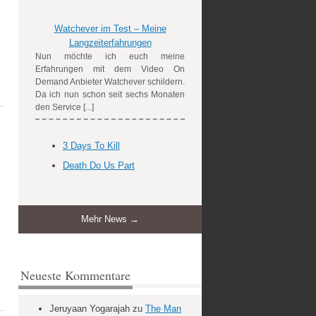
Watchever im Test – Meine
Langzeiterfahrungen
Nun möchte ich euch meine
Erfahrungen mit dem Video On
Demand Anbieter Watchever schildern.
Da ich nun schon seit sechs Monaten
den Service [...]
3 Days To Kill
Death Do Us Part
Mehr News →
Neueste Kommentare
Jeruyaan Yogarajah
zu
The Man