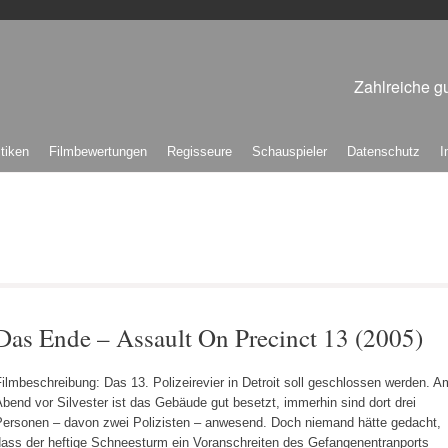
Zahlreiche gu
itiken
Filmbewertungen
Regisseure
Schauspieler
Datenschutz
I
Das Ende – Assault On Precinct 13 (2005)
ilmbeschreibung: Das 13. Polizeirevier in Detroit soll geschlossen werden. A
bend vor Silvester ist das Gebäude gut besetzt, immerhin sind dort drei
Personen – davon zwei Polizisten – anwesend. Doch niemand hätte gedacht,
dass der heftige Schneesturm ein Voranschreiten des Gefangenentranports