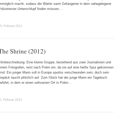
unmöglich macht, sodass die Wärter samt Gefangener in dem nahegelegene
Polizeirevier Unterschlupf finden müssen.…
5. Februar 2012
The Shrine (2012)
Filmbeschreibung: Eine kleine Gruppe, bestehend aus zwei Journalisten und
einem Fotografen, reist nach Polen ein, da sie auf eine heiße Spur gekommen
ind. Ein junger Mann soll in Europa spurlos verschwunden sein, doch sein
Gepäck taucht plötzlich auf. Zum Glück hat der junge Mann ein Tagebuch
eführt, in dem er einen seltsamen Ort in Polen…
1. Februar 2012