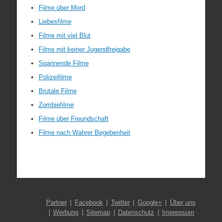
Filme über Mord
Liebesfilme
Filme mit viel Blut
Filme mit keiner Jugendfreigabe
Spannende Filme
Polizeifilme
Brutale Filme
Zombiefilme
Filme über Freundschaft
Filme nach Wahrer Begebenheit
Partner
Facebook
Twitter
Google+
Über uns
Werbung
Sitemap
Datenschutz
Impressum