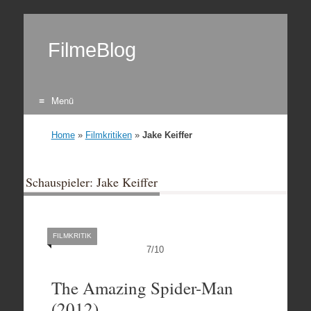
FilmeBlog
Menü
Zum Inhalt springen
Home
»
Filmkritiken
»
Jake Keiffer
Schauspieler: Jake Keiffer
FILMKRITIK
7
/
10
The Amazing Spider-Man
(2012)