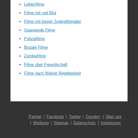
Liebesfilme
Filme mit viel Blut
Filme mit keiner Jugendfreigabe
Spannende Filme
Polizeifilme
Brutale Filme
Zombiefilme
Filme über Freundschaft
Filme nach Wahrer Begebenheit
Partner
Facebook
Twitter
Google+
Über uns
Werbung
Sitemap
Datenschutz
Impressum