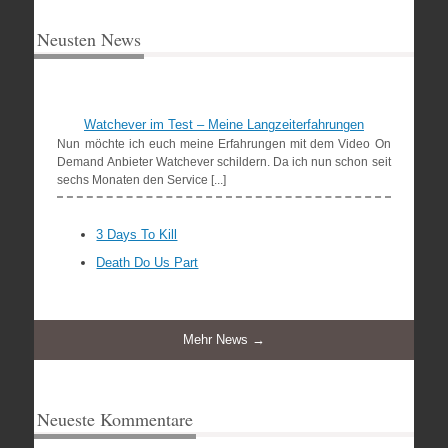
Neusten News
Watchever im Test – Meine Langzeiterfahrungen
Nun möchte ich euch meine Erfahrungen mit dem Video On
Demand Anbieter Watchever schildern. Da ich nun schon seit
sechs Monaten den Service [...]
3 Days To Kill
Death Do Us Part
Mehr News →
Neueste Kommentare