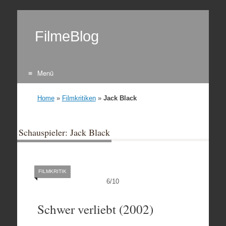
FilmeBlog
Menü
Zum Inhalt springen
Home
»
Filmkritiken
»
Jack Black
Schauspieler: Jack Black
FILMKRITIK
6
/
10
Schwer verliebt (2002)