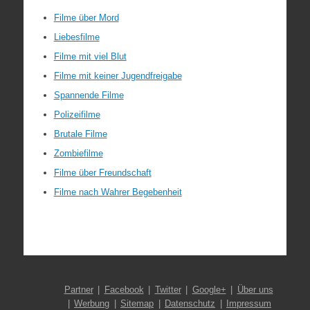
Filme über Mord
Liebesfilme
Filme mit viel Blut
Filme mit keiner Jugendfreigabe
Spannende Filme
Polizeifilme
Brutale Filme
Zombiefilme
Filme über Freundschaft
Filme nach Wahrer Begebenheit
Partner
Facebook
Twitter
Google+
Über uns
Werbung
Sitemap
Datenschutz
Impressum