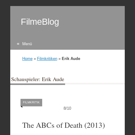
FilmeBlog
Menü
Zum Inhalt springen
Home
»
Filmkritiken
»
Erik Aude
Schauspieler: Erik Aude
FILMKRITIK
8
/
10
The ABCs of Death (2013)