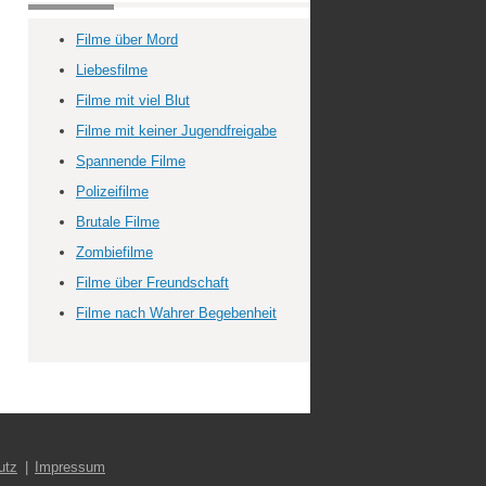
Filme über Mord
Liebesfilme
Filme mit viel Blut
Filme mit keiner Jugendfreigabe
Spannende Filme
Polizeifilme
Brutale Filme
Zombiefilme
Filme über Freundschaft
Filme nach Wahrer Begebenheit
utz
Impressum