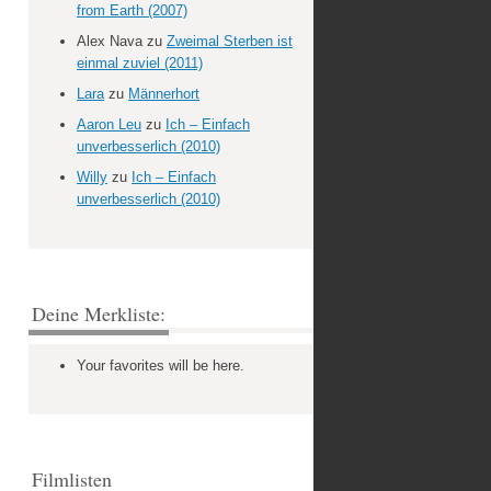
from Earth (2007)
Alex Nava
zu
Zweimal Sterben ist
einmal zuviel (2011)
Lara
zu
Männerhort
Aaron Leu
zu
Ich – Einfach
unverbesserlich (2010)
Willy
zu
Ich – Einfach
unverbesserlich (2010)
Deine Merkliste:
Your favorites will be here.
Filmlisten