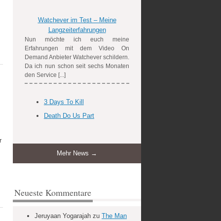
Watchever im Test – Meine
Langzeiterfahrungen
Nun möchte ich euch meine
Erfahrungen mit dem Video On
Demand Anbieter Watchever schildern.
Da ich nun schon seit sechs Monaten
den Service [...]
3 Days To Kill
Death Do Us Part
r
Mehr News →
Neueste Kommentare
Jeruyaan Yogarajah
zu
The Man