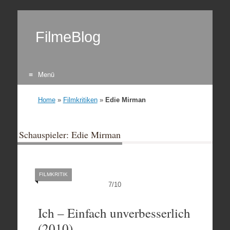
FilmeBlog
Menü
Zum Inhalt springen
Home
»
Filmkritiken
»
Edie Mirman
Schauspieler: Edie Mirman
FILMKRITIK
7
/
10
Ich – Einfach unverbesserlich
(2010)