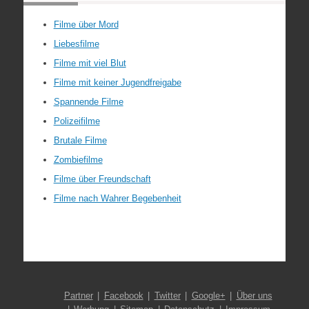
Filme über Mord
Liebesfilme
Filme mit viel Blut
Filme mit keiner Jugendfreigabe
Spannende Filme
Polizeifilme
Brutale Filme
Zombiefilme
Filme über Freundschaft
Filme nach Wahrer Begebenheit
Partner
Facebook
Twitter
Google+
Über uns