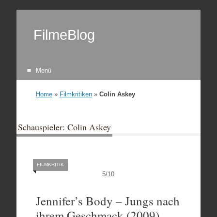
FilmeBlog
Menü
Zum Inhalt springen
Home
»
Filmkritiken
»
Colin Askey
Schauspieler: Colin Askey
FILMKRITIK
5
/
10
Jennifer’s Body – Jungs nach
ihrem Geschmack (2009)