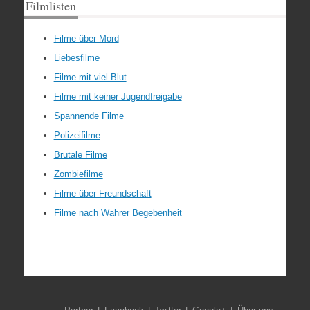
Filmlisten
Filme über Mord
Liebesfilme
Filme mit viel Blut
Filme mit keiner Jugendfreigabe
Spannende Filme
Polizeifilme
Brutale Filme
Zombiefilme
Filme über Freundschaft
Filme nach Wahrer Begebenheit