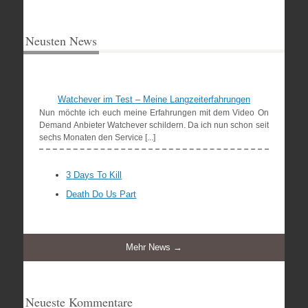
Neusten News
Watchever im Test – Meine Langzeiterfahrungen
Nun möchte ich euch meine Erfahrungen mit dem Video On
Demand Anbieter Watchever schildern. Da ich nun schon seit
sechs Monaten den Service [...]
3 Days To Kill
Death Do Us Part
Mehr News →
Neueste Kommentare