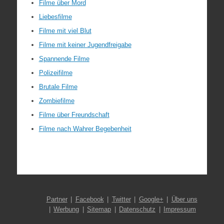
Filme über Mord
Liebesfilme
Filme mit viel Blut
Filme mit keiner Jugendfreigabe
Spannende Filme
Polizeifilme
Brutale Filme
Zombiefilme
Filme über Freundschaft
Filme nach Wahrer Begebenheit
Partner
Facebook
Twitter
Google+
Über uns
Werbung
Sitemap
Datenschutz
Impressum