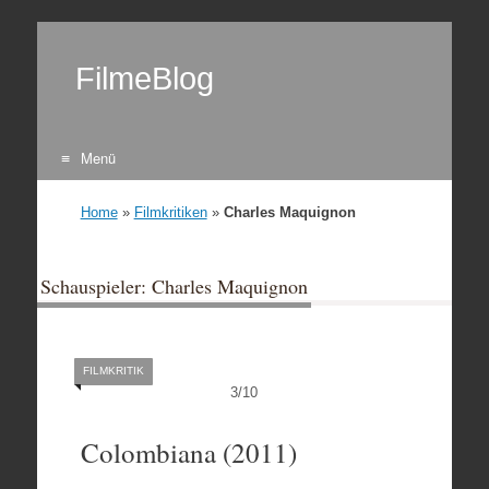
FilmeBlog
Menü
Zum Inhalt springen
Home
»
Filmkritiken
»
Charles Maquignon
Schauspieler: Charles Maquignon
FILMKRITIK
3
/
10
Colombiana (2011)