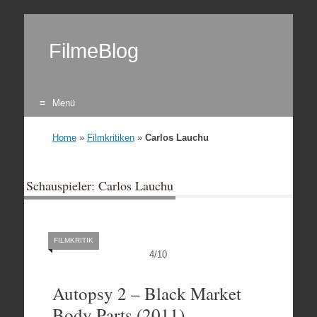
FilmeBlog
Menü
Zum Inhalt springen
Home
»
Filmkritiken
»
Carlos Lauchu
Schauspieler: Carlos Lauchu
FILMKRITIK
4
/
10
Autopsy 2 – Black Market
Body Parts (2011)