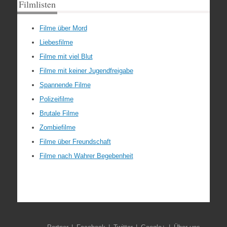
Filmlisten
Filme über Mord
Liebesfilme
Filme mit viel Blut
Filme mit keiner Jugendfreigabe
Spannende Filme
Polizeifilme
Brutale Filme
Zombiefilme
Filme über Freundschaft
Filme nach Wahrer Begebenheit